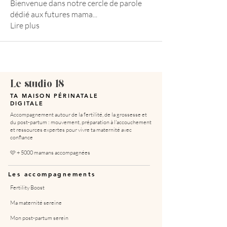
Bienvenue dans notre cercle de parole
dédié aux futures mama
...
Lire plus
Le studio 18
TA MAISON PÉRINATALE
DIGITALE
Accompagnement autour de la fertilité, de la grossesse et
du post-partum : mouvement, préparation à l'accouchement
et ressources expertes pour vivre ta maternité avec
confiance
🩷 + 5000 mamans accompagnées
Les accompagnements
Fertility Boost
Ma maternité sereine
Mon post-partum serein