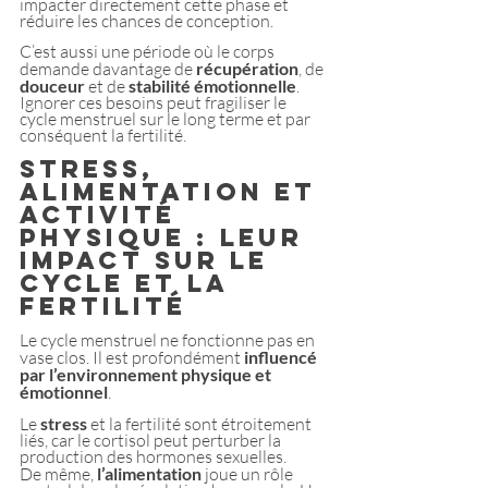
impacter directement cette phase et 
réduire les chances de conception.
C’est aussi une période où le corps 
demande davantage de
 récupération
, de 
douceur
 et de 
stabilité émotionnelle
. 
Ignorer ces besoins peut fragiliser le 
cycle menstruel sur le long terme et par 
conséquent la fertilité.
Stress, 
alimentation et 
activité 
physique : leur 
impact sur le 
cycle et la 
fertilité
Le cycle menstruel ne fonctionne pas en 
vase clos. Il est profondément 
influencé 
par l’environnement physique et 
émotionnel
. 
Le
 stress
 et la fertilité sont étroitement 
liés, car le cortisol peut perturber la 
production des hormones sexuelles.
De même, 
l’alimentation
 joue un rôle 