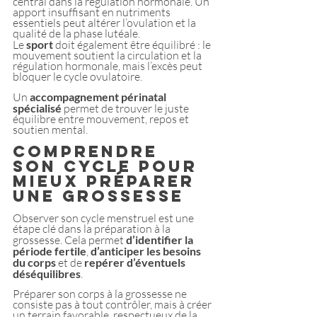
central dans la régulation hormonale. Un 
apport insuffisant en nutriments 
essentiels peut altérer l’ovulation et la 
qualité de la phase lutéale.
Le 
sport
 doit également être équilibré : le 
mouvement soutient la circulation et la 
régulation hormonale, mais l’excès peut 
bloquer le cycle ovulatoire.
Un 
accompagnement périnatal 
spécialisé
 permet de trouver le juste 
équilibre entre mouvement, repos et 
soutien mental.
Comprendre 
son cycle pour 
mieux préparer 
une grossesse
Observer son cycle menstruel est une 
étape clé dans la préparation à la 
grossesse. Cela permet 
d’identifier la 
période fertile
, 
d’anticiper les besoins 
du corps
 et de
 repérer d’éventuels 
déséquilibres
.
Préparer son corps à la grossesse ne 
consiste pas à tout contrôler, mais à créer 
un terrain favorable, respectueux de la 