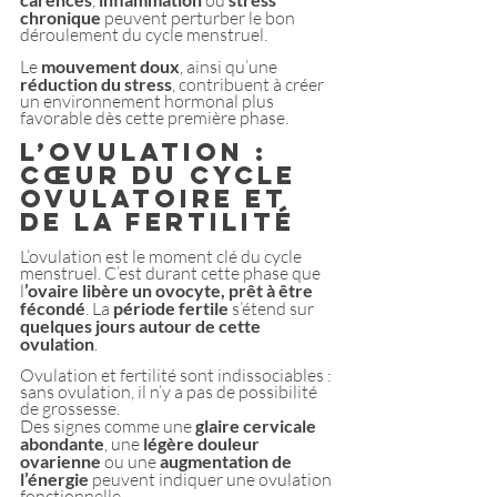
,
 ou 
chronique 
peuvent perturber le bon 
déroulement du cycle menstruel. 
Le 
mouvement doux
, ainsi qu’une 
réduction du stress
, contribuent à créer 
un environnement hormonal plus
favorable dès cette première phase.
L’ovulation : 
cœur du cycle 
ovulatoire et 
de la fertilité
L’ovulation est le moment clé du cycle 
menstruel. C’est durant cette phase que 
l
’ovaire libère un ovocyte, prêt à être 
fécondé
. La 
période fertile 
s’étend sur 
quelques jours autour de cette 
ovulation
.
Ovulation et fertilité sont indissociables : 
sans ovulation, il n’y a pas de possibilité 
de grossesse. 
Des signes comme une
 glaire cervicale 
abondante
, une 
légère douleur 
ovarienne
 ou une 
augmentation de 
l’énergie
 peuvent indiquer une ovulation 
fonctionnelle.