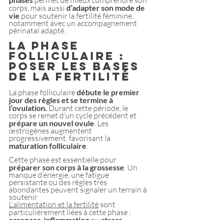
permet de mieux comprendre son 
corps, mais aussi 
d’adapter son mode de 
vie
 pour soutenir la fertilité féminine, 
notamment avec un accompagnement 
périnatal adapté.
La phase 
folliculaire : 
poser les bases 
de la fertilité
La phase folliculaire
 débute le premier 
jour des règles et se termine à 
l’ovulation.
 Durant cette période, le 
corps se remet d’un cycle précédent et 
prépare un nouvel ovule
. Les 
œstrogènes augmentent 
progressivement, favorisant la 
maturation folliculaire
.
Cette phase est essentielle pour 
préparer son corps à la grossesse
. Un 
manque d’énergie, une fatigue 
persistante ou des règles très 
abondantes peuvent signaler un terrain à 
soutenir.
L’alimentation et la fertilité
 sont 
particulièrement liées à cette phase :
carences
 inflammation
stress 