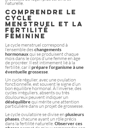
naturelle.
Comprendre le 
cycle 
menstruel et la 
fertilité 
féminine
Le cycle menstruel correspond à 
l’ensemble des 
changements 
hormonaux 
qui se produisent chaque 
mois dans le corps d’une femme en âge 
de procréer. Il est intimement lié à la 
fertilité, car il 
prépare l’organisme à une 
éventuelle grossesse
.
Un cycle régulier, avec une ovulation 
fonctionnelle, est souvent le signe d’un 
bon équilibre hormonal. À l’inverse, des 
cycles irréguliers, absents ou très 
douloureux peuvent indiquer un
déséquilibre
 qui mérite une attention 
particulière dans un projet de grossesse.
Le cycle ovulatoire se divise en 
plusieurs 
phases
, chacune ayant un rôle précis 
dans la fertilité naturelle. 
Observer ces 
phases 