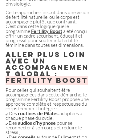
physiologie.
Cette approche s’inscrit dans une vision 
de fertilité naturelle, où le corps est 
accompagné plutôt que contraint.
C’est dans cette logique que le 
programme 
Fertility Boost
 a été conçu : 
offrir un cadre sécurisant, éducatif et 
progressif pour soutenir la fertilité 
féminine dans toutes ses dimensions.
Aller plus loin 
avec un 
accompagnemen
t global : 
Fertility Boost
Pour celles qui souhaitent être 
accompagnées dans cette démarche, le 
programme Fertility Boost propose une 
approche complète et respectueuse du 
corps féminin. Il intègre :
Des
 routines de Pilates
 adaptées à 
✔️ 
chaque phase du cycle ;
Des
 audios d’hypnose
 pour se 
✔️ 
reconnecter à son corps et réduire le 
stress ;
Des 
conseils
 autour de l’alimentation, 
✔️ 