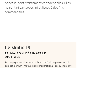
ponctuel sont strictement confidentielles. Elles
ne sont ni partagées, ni utilisées à des fins
commerciales.
Le studio 18
TA MAISON PÉRINATALE
DIGITALE
Accompagnement autour de la fertilité, de la grossesse et
du post-partum : mouvement, préparation à l'accouchement
et ressources expertes pour vivre ta maternité avec
confiance
🩷 + 5000 mamans accompagnées
Les accompagnements
Fertility Boost
Ma maternité sereine