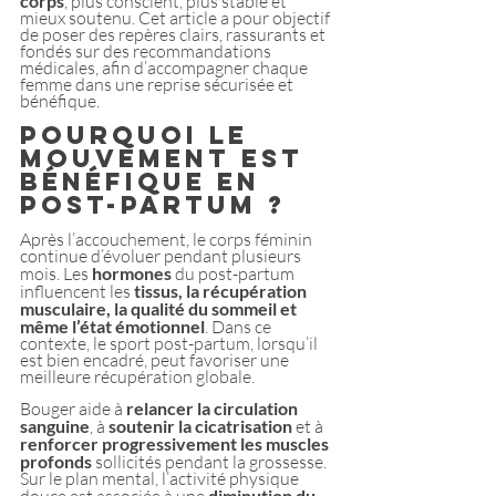
corps
, plus conscient, plus stable et 
mieux soutenu. Cet article a pour objectif 
de poser des repères clairs, rassurants et 
fondés sur des recommandations 
médicales, afin d’accompagner chaque 
femme dans une reprise sécurisée et 
bénéfique.
Pourquoi le 
mouvement est 
bénéfique en 
post-partum ?
Après l’accouchement, le corps féminin 
continue d’évoluer pendant plusieurs 
mois. Les
 hormones
 du post-partum 
influencent les
 tissus, la récupération 
musculaire, la qualité du sommeil et 
même l’état émotionnel
. Dans ce 
contexte, le sport post-partum, lorsqu’il 
est bien encadré, peut favoriser une 
meilleure récupération globale.
Bouger aide à 
relancer la circulation 
sanguine
, à
 soutenir la cicatrisation 
et à 
renforcer progressivement les muscles 
profonds
 sollicités pendant la grossesse. 
Sur le plan mental, l’activité physique 
diminution du 