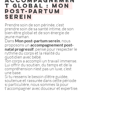
accompagnemen
t global : 
Mon 
post-partum 
serein
Prendre soin de son périnée, c’est 
prendre soin de sa santé intime, de son 
bien-être global et de son énergie de 
jeune maman.
Dans 
Mon post-partum serein
, nous 
proposons un 
accompagnement post-
natal progressif
, pensé pour respecter le 
rythme du corps et la réalité du 
quotidien avec bébé.
Ton corps a accompli un travail immense. 
Lui offrir du soutien, du temps et de la 
compréhension n’est pas un luxe, c’est 
une base.
Si tu ressens le besoin d’être guidée, 
soutenue et rassurée dans cette période 
si particulière, nous sommes là pour 
t’accompagner avec douceur et expertise.
Mon post-partum serein c'est : 
🧘‍♀️ Des 
séances courtes de Pilates doux
et adaptées à chaque semaine de J0 au 
5ème mois