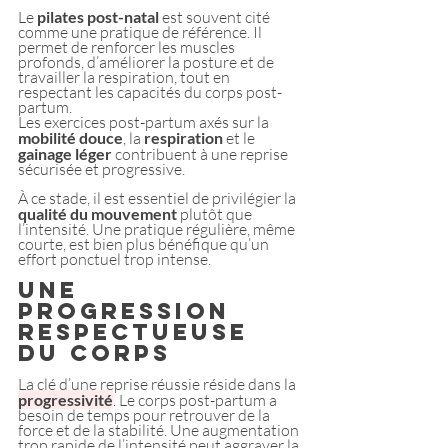
Le 
pilates post-natal
 est souvent cité 
comme une pratique de référence. Il 
permet de renforcer les muscles 
profonds, d’améliorer la posture et de 
travailler la respiration, tout en 
respectant les capacités du corps post-
partum. 
Les exercices post-partum axés sur la 
mobilité douce
, la 
respiration 
et le 
gainage léger
 contribuent à une reprise 
sécurisée et progressive.
À ce stade, il est essentiel de privilégier la
qualité du mouvement
 plutôt que 
l’intensité. Une pratique régulière, même 
courte, est bien plus bénéfique qu’un 
effort ponctuel trop intense.
Une 
progression 
respectueuse 
du corps
La clé d’une reprise réussie réside dans la 
progressivité
. Le corps post-partum a 
besoin de temps pour retrouver de la 
force et de la stabilité. Une augmentation 
trop rapide de l’intensité peut aggraver la 