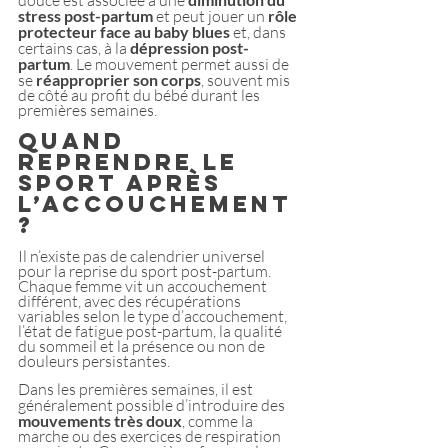
douce est associée à une 
stress post-partum
 et peut jouer un 
rôle 
protecteur face au baby blues
 et, dans 
certains cas, à la 
dépression post-
partum
. Le mouvement permet aussi de 
se 
réapproprier son corps
, souvent mis 
de côté au profit du bébé durant les 
premières semaines.
Quand 
reprendre le 
sport après 
l’accouchement 
?
Il n’existe pas de calendrier universel 
pour la reprise du sport post-partum. 
Chaque femme vit un accouchement 
différent, avec des récupérations 
variables selon le type d’accouchement, 
l’état de fatigue post-partum, la qualité 
du sommeil et la présence ou non de 
douleurs persistantes.
Dans les premières semaines, il est 
généralement possible d’introduire des
mouvements très doux
, comme la 
marche ou des exercices de respiration 