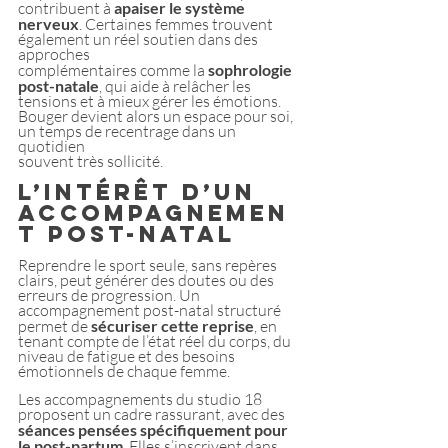
contribuent à 
apaiser le système 
nerveux
. Certaines femmes trouvent 
également un réel soutien dans des 
approches
complémentaires comme la 
sophrologie 
post-natale
, qui aide à relâcher les 
tensions et à mieux gérer les émotions. 
Bouger devient alors un espace pour soi, 
un temps de recentrage dans un 
quotidien
souvent très sollicité.
L’intérêt d’un 
accompagnemen
t post-natal
Reprendre le sport seule, sans repères 
clairs, peut générer des doutes ou des 
erreurs de progression. Un 
accompagnement post-natal structuré 
permet de
 sécuriser cette reprise
, en 
tenant compte de l’état réel du corps, du 
niveau de fatigue et des besoins 
émotionnels de chaque femme.
Les accompagnements du studio 18  
proposent un cadre rassurant, avec des 
séances pensées spécifiquement pour 
le post-partum
. Elles s’inscrivent dans 