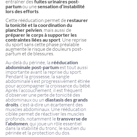
entraîner des 
fuites urinaires post-
partum
 ou une
 sensation d’instabilité 
lors des efforts
.
Cette rééducation permet de
 restaurer 
la tonicité et la coordination du 
plancher pelvien
, mais aussi de 
préparer le corps à supporter les 
contraintes liées au sport
. Une reprise 
du sport sans cette phase préalable 
augmente le risque de douleurs post-
partum et de blessures.
Au-delà du périnée, la 
rééducation 
abdominale post-partum 
est tout aussi 
importante avant la reprise du sport. 
Pendant la grossesse, la sangle 
abdominale s’est progressivement étirée 
pour accompagner la croissance du bébé. 
Après l’accouchement, il est fréquent 
d’observer une perte de tonicité des 
abdominaux ou un 
diastasis des grands 
droits
, c’est-à-dire un écartement des 
muscles abdominaux. Une rééducation 
ciblée permet de réactiver les muscles 
profonds, notamment le 
transverse de 
l’abdomen
, qui joue un rôle essentiel 
dans la stabilité du tronc, le soutien du 
périnée et la protection du dos.