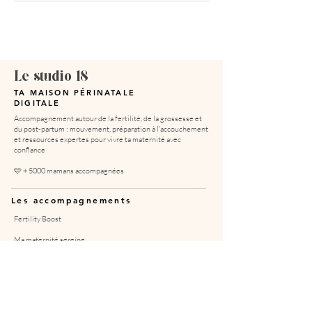
Le studio 18
TA MAISON PÉRINATALE
DIGITALE
Accompagnement autour de la fertilité, de la grossesse et
du post-partum : mouvement, préparation à l'accouchement
et ressources expertes pour vivre ta maternité avec
confiance
🩷 + 5000 mamans accompagnées
Les accompagnements
Fertility Boost
Ma maternité sereine
Mon post-partum serein
Masterclass "Se préparer à l'accouchement"
Masterclass "Le sommeil de bébé (0 - 3 ans)"